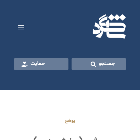
جستجو
حمایت
یوشع