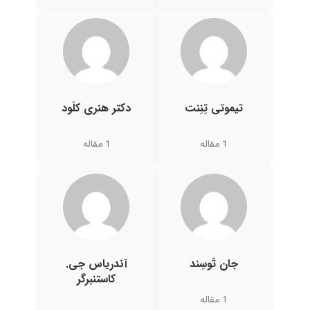
تیموتی تِنِنت
دکتر هنری کلَود
1 مقاله
1 مقاله
جان تَوسِند
آندریاس جی.
کاستنبرگر
1 مقاله