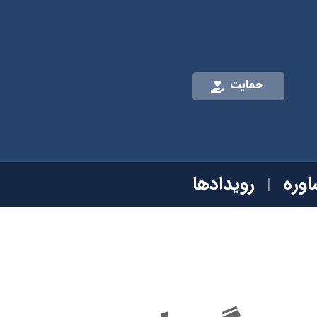
حمایت
وره
رویدادها