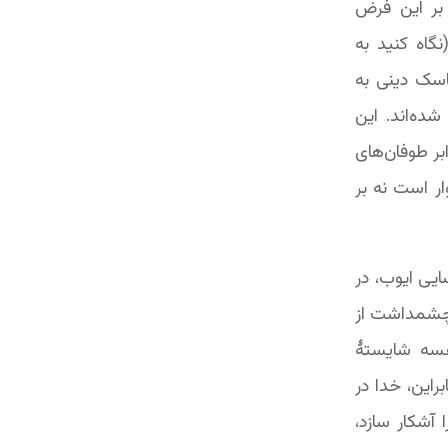
Retri) نامیده می‌شود، بر این فرض
گاه کنید به
مناسک دینی به
ده‌اند. این
بر طوفان‌های
ر است نه بر
یی ایوب، در
‌چشمداشت از
ا فی‌نفسه شایستۀ
این، خدا در
 آشکار سازد،