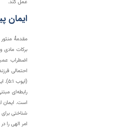
عمل کند.
ایمان پی
مقدمۀ منثور ک
برکات مادی و 
اضطراب عمیق
احتمالی فرزند
(ایوب
رابطه‌ای مبت
است. ایمان او
شناختی برای 
امر الهی را در