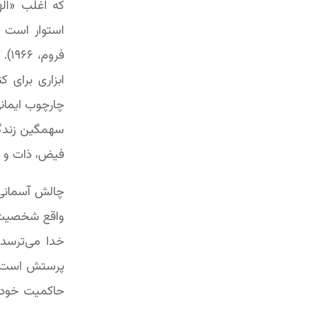
استوار است ک
فرو
ابزاری برای 
چارچوب ایمانی
سهمگین زندگی
فیض، ذات و اع
چالش آسمانی 
واقع شخصیت و
پرستش است، ی
حاکمیت خود ای