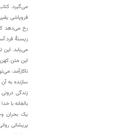
می‌گیرد. کتاب
فروپاشی یقین 
رخ می‌دهد که
زیستۀ فرد آسی
می‌یابد. این 
این متن کهن ب
ناکارآمد، می‌
سازنده به آن 
زندگی درونی 
بالغانه با خد
یک بحران وجو
پریشانی روان