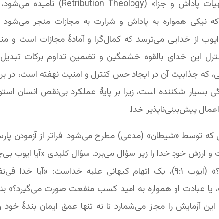
که اغلب «الهیات پاداش و جزا» (bution Theology
ه نیکی همواره به پاداش و شرارت به مجازات منجر می‌شود (ن
م، ۱۹۶۶). ایوب از خدایی می‌ترسد که کمال‌گرا و آمادۀ مجازات است و 
کنترل این خدای بالقوه خشمگین و تضمین تداوم برکات تبدیل ش
، که جذابیت آن در ایجاد حس کنترل و امنیت نهفته است، در برا
 بسیار شکننده است، زیرا بر پایۀ عملکرد بی‌نقص انسان استوا
مال پیش‌بینی‌ناپذیر خدا.
که توسط «شیطان» (مدعی) مطرح می‌شود، فراتر از آزمودن پارسا
 ارزش خودِ خدا را زیر سؤال می‌برد. سؤال کلیدی «آیا ایوب بی
خدا می‌ترسد؟» (ایوب ۱:‏۹)، یک اتهام کیهانی علیه خداست: «آیا خد
ا عبادت او همواره به امید کسب منفعت صورت می‌گیرد؟» بنابر
ن آزمایش را مجاز می‌شمارد تا نه تنها عمق ایمان بندۀ خود را