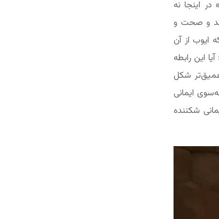
در اینجا نه
کند و صحت و
 ۱۹۸۹، ص. ۲۱). این چالش، که ایوب از آن
یا این رابطه
عمیق‌تر شکل
ه‌سوی ایمانی
یمانی شکننده