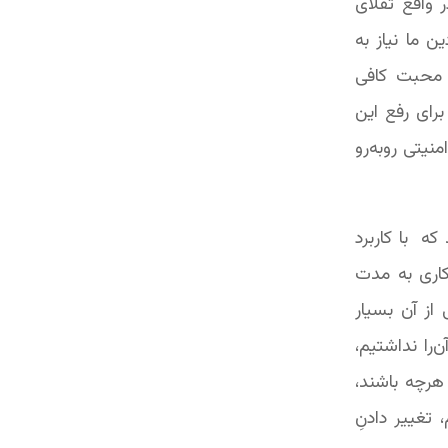
 واقع تقلای
ن ما نیاز به
 محبت کافی
رای رفع این
منیتی روبه‌رو
ه با کاربرد
اری به مدت
از آن بسیار
را نداشتیم،
هرچه باشند،
 تغییر دادنِ