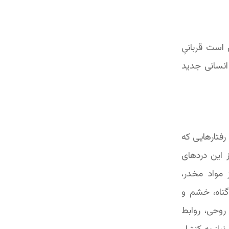
 است قربانیِ
 انسانی جدید
رفتارهایی که
ز این دردهای
 مواد مخدر،
گناه، خشم و
روحی، روابط