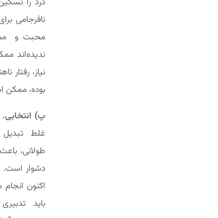
درد را تسکین
نافرجامی برای
محبت و محتر
ندیده‌اند مم
نیاز، رفتار نا
بوده، ممکن ا
پ) انتخابی.
غلط تبدیل ب
طولانی، باعث
دشوار است. ب
اکنون انجام 
باید تدبیری ب