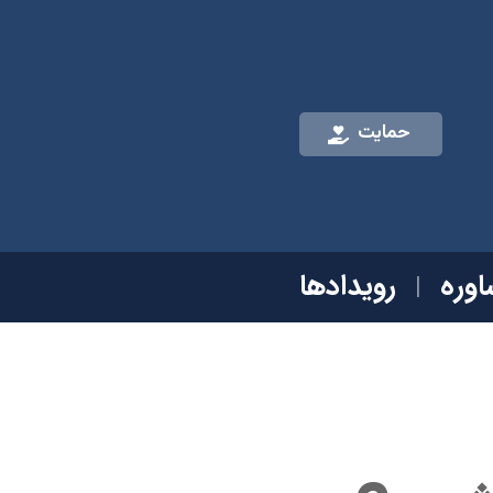
حمایت
وره
رویدادها