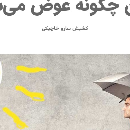
 چگونه عوض می‌
کشیش سارو خاچیکی