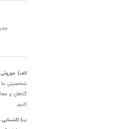
جدید
الف) موروثی.
شخصیتی ما مم
گناهان و معا
کنیم.
ب) اکتسابی.