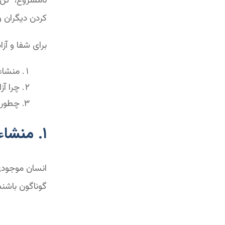
نامشروع، تن‌پ
کردن دیگرا
برای شفا و آ
منشاء
چرا آز
چطور م
۱. منشاء معایب شخصیتی من چیست؟
انسان موجودی
گوناگون باشند