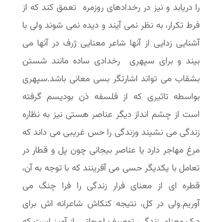
را دریابد و نیز در رخدادهاى روزمره تعمق کند که از
فرط تکرار، به نظر نمی آیند و دیده نمی شوند ولی با
آشنایى زدایى از آنها شاعر معنایى ژرف در آنها می
بیند و براى سپهرى رخدادى ساده مانند شستن
بشقاب مى تواند اشارتگر بسى معانی باشد.سپهرى
بواسطه تاثیرى که از فلسفه ذن بودیسم گرفته
است از چشم انداز دیگر عناصر هستى نیز به نظاره
زندگى مى نشیند وزندگى را حس غریبى می داند که
مرغ مهاجر دارد یا عناصر بیجانى چون پل و قطار در
تعامل با یکدیگر حسى مى آفرینند که با توجه به آن،
قطره اى از معناى فرار زندگى را فرا چنگ مى
آوریم.ولى در کل، نتیجه کنکاش شاعرانه اش برای
درک معنای زندگی، توصیف لمحاتی راز آمیز است که