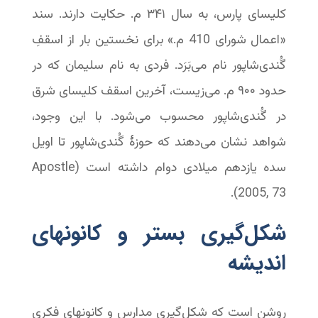
کلیسای پارس، به سال ۳۴۱ م. حکایت دارند. سند
«اعمال شورای 410 م.» برای نخستین بار از اسقفِ
گُندی‌شاپور نام می‌بَرَد. فردی به نام سلیمان که در
حدود ۹۰۰ م. می‌زیست، آخرین اسقف کلیسای شرق
در گُندی‌شاپور محسوب می‌شود. با این وجود،
شواهد نشان می‌دهند که حوزهٔ گُندی‌شاپور تا اویل
سده یازدهم میلادی دوام داشته است (Apostle
2005, 73).
شکل‌گیری بستر و کانونهای
اندیشه‬‬‬‬‬‬‬‬‬‬‬
روشن است که شکل‌گیری مدارس و کانونهای فکری