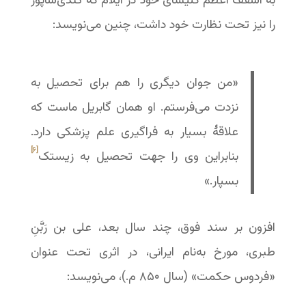
به اسقف اعظم کلیسای خود در ایلام که گُندی‌شاپور
را نیز تحت نظارت خود داشت، چنین می‌نویسد:
«من جوان دیگری را هم برای تحصیل به
نزدت می‌فرستم. او همان گابریل ماست که
علاقهٔ بسیار به فراگیری علم پزشکی دارد.
[۶]
بنابراین وی را جهت تحصیل به زیستک
بسپار.»
افزون بر سند فوق، چند سال بعد، علی ‌بن ‌‌رَبَّنِ
طبری، مورخ به‌نام ایرانی، در اثری تحت عنوان
«فردوس حکمت» (سال ۸۵۰ م.)، می‌نویسد: