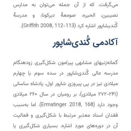
می‌گرفت، که از آن جمله می‌توان به مدارس
نصیبین، الحیره، صومعهٔ دیرکونا، و مدرسهٔ
گُندیشاپور اشاره کرد ‬‬‬‬‬‬‬‬‬‬‬‬‬(Griffith 2008, 112-113).‬‬‬‬‬‬‬‬‬‬‬‬‬‬‬‬‬‬‬‬‬‬‬‬‬‬
آکادمی گُندی‌شاپور
گمانه‌زنیهای مشابهی پیرامون شکل‌گیری زودهنگام
مدرسه عالی گُندی‌شاپور در سده سوم یا چهارم
میلادی نیز در پی پیروزی شاپور اول، پادشاه ساسانی
(۲۴۱-۲۷۲ میلادی)، بر رومیان در سال ۲۶۰ میلادی
وجود دارد (Ermatinger 2018, 168). اما به‌سبب
فقدان اسناد معتبرِ مرتبط با شکل‌گیری و فعالیت
آن در دوره‌های مورد اشاره، بسیاری شکل‌گیری یا