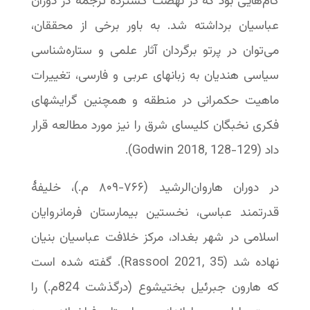
گام‌هایی بود که در نهضت گسترده ترجمه در دوران
عباسیان برداشته شد. به باور برخی از محققان،
می‌توان در پرتو برگردان آثار علمی و ستاره‌شناسی
سیاسی هندیان به زبانهای عربی و فارسی، تغییرات
ماهیت حکمرانی در منطقه و همچنین گرایشهای
فکری نخبگان کلیسای شرق را نیز مورد مطالعه قرار
داد (Godwin 2018, 128-129). ‬‬‬‬‬
در دوران هاروان‌الرشید (۷۶۶-‏۸۰۹ م.)، خلیفهٔ
قدرتمند عباسی، نخستین بیمارستان فرمانروایان
اسلامی در شهر بغداد، مرکز خلافت عباسیان بنیان
نهاده شد (Rassool 2021, 35). گفته شده است
که هارون جبرئیل بختیشوع (درگذشت 824م.) را