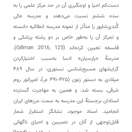
دست‌کم احیا و اوجگیری آن در حد مرکز علمی را به
سده ششم نسبت می‌دهند و مدرسه عالی
گُندی‌شاپور را متأثر از نمونه مدرسه انطاکیه دانسته
و تمرکز آن را به‌طور خاص بر دو رشته پزشکی و
فلسفه تعیین کرده‌اند ‬‬‬‬‬‬‬‬‬‬‬‬‬‬‬‬‬‬‬‬‬‬‬‬‬‬‬‬‬‬‬‬‬‬‬‬(Gillman 2016, 125).
مدرسهٔ «پارسیان» ادسا به‌سبب اختیارکردن
گرایشهای مسیح‌شناسی نستوری، در سال ۴۸۹
میلادی به دستور زنون (۴۲۵-‏۴۹۱ م.)، امپراتور روم
شرقی، بسته شد، و همین به مهاجرت گسترده
استادان برجستۀ این مدرسه به سمت مرزهای ایران
انجامید. اسناد موجود، نشانگر استقرار شمار
قابل‌توجهی از آنان در نصیبین و احیای ناگهانی