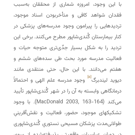
با این وجود، امروزه شماری از محققان به‌سبب
فقدان شواهد کافی و متأخربودن اسناد موجود،
تردیدهایی را پیرامون وجود مدرسه‌های پزشکی در
کنار بیمارستان گُندی‌شاپور مطرح می‌کنند. برخی این
تردید را به شکل بسیار جدّی‌تری متوجه حیات و
فعالیت مدرسه مورد بحث طی سده‌های ششم و
هفتم می‌دانند. با این حال، حتی منتقدی مانند
[۵]
دیوید لیندبرگ
وجود مدرسه علم الهی و احتمالاً
درمانگاهی وابسته به آن را در شهر گُندی‌شاپور تأیید
می‌کند (MacDonald 2003, 163-164). با وجود
تشکیکهای موجود، حضور، فعالیت و نقش‌آفرینیِ
طولانی‌مدت پزشکان مسیحی نستوریِ گُندی‌شاپوری
در دوران عباسیان، واقعیتی پذیرفته‌شده از سوی