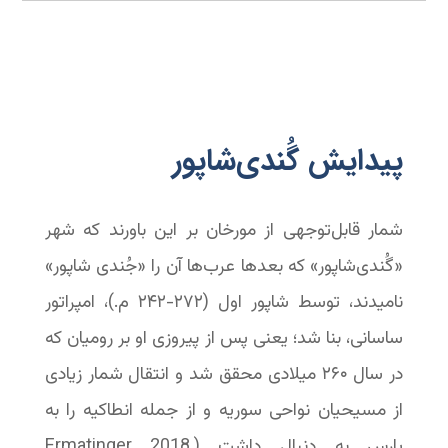
پیدایش گُندی‌شاپور
شمار قابل‌توجهی از مورخان بر این باورند که شهر
«گُندی‌شاپور» که بعدها عرب‌ها آن را «جُندی شاپور»
نامیدند، توسط شاپور اول (۲۷۲-‏۲۴۲ م.)، امپراتور
ساسانی، بنا شد؛ یعنی پس از پیروزی او بر رومیان که
در سال ۲۶۰ میلادی محقق شد و انتقال شمار زیادی
از مسیحیان نواحی سوریه و از جمله انطاکیه را به
پارس به دنبال داشت (Ermatinger 2018,