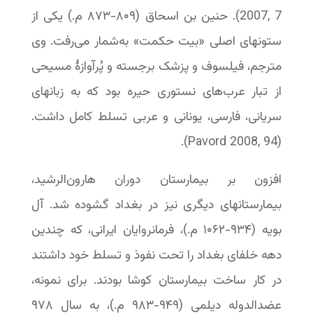
2007, 7). حنین بن اسحاق (۸۰۹-‏۸۷۳ م.) یکی از
ستونهای اصلی «بیت حکمت» به‌شمار می‌رفت. وی
مترجم، فیلسوف و پزشک برجسته و پُرآوازهٔ مسیحی
از تبار عرب‌های نستوری حیره بود که به زبانهای
سریانی، فارسی، یونانی و عربی تسلط کامل داشت.
(Pavord 2008, 94).
افزون بر بیمارستان دوران هارون‌الرشید،
بیمارستانهای دیگری نیز در بغداد گشوده شد. آل
بویه (۹۳۴-‏۱۰۶۲ م.)، فرمانروایان ایرانی، که چندین
دهه خلفای بغداد را تحت نفوذ و تسلط خود داشتند
در کار ساخت بیمارستان کوشا بودند. برای نمونه،
عضدالدوله دیلمی (۹۴۹-‏۹۸۳ م.)، به سال ۹۷۸