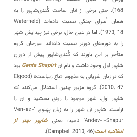
168). حتی برخی از آنان ساخت گُندی‌شاپور را به
همان اُسرای جنگی نسبت داده‌اند (Waterfield
1973, 18). اما در عین حال، برخی نیز پیدایش شهر
را به دوره‌های دورتر نسبت داده‌اند. مورخان گروه
متأخر بر این باورند که گُندی‌شاپور پیش از دورانِ
شاپور اول وجود داشت و نام آن
Genta Shapirt
بود
که در زبان سُریانی به مفهوم «باغ زیباست» (Elgood
2010, 47). گروه مزبور چنین استدلال می‌کنند که
شاپور اول، شهر موجود را رونق بخشید و آن را
آراست. شاپور آن شهر را به زبان پهلوی ‘Ven-az-
Andev-i-Shapur’ نامید؛ یعنی
شاپور بهتر از
انطاکیه است
(Campbell 2013, 46).