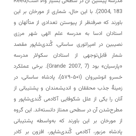
مدرسه پیشین آن در سطحی بسیار والا است(Reed
2004, 183). با این حال، شماری از مورخان بر این
باورند که صرفنظر از پیوستن تعدادی از متألهان و
استادان ادسا به مدرسه علم الهی شهر مرزی
نصیبین در امپراتوری ساسانی، گُندی‌شاپور مقصد
شمار قابل‌توجهی از استادان سکولار مدرسه
«پارسیان» بود (Grande 2007, 7). برخی عملکرد
خسرو انوشیروان (۵۰۱-‏۵۷۹)، پادشاه ساسانی، در
زمینۀ جذب محققان و اندیشمندان و پشتیبانی از
آنان را یکی از علل شکوفایی آکادمی گُندی‌شاپور و
مطرح‌شدن آن در سطحی ممتاز دانسته‌اند. این گروه
از مورخان بر این باورند که به‌واسطه پشتیبانی
پادشاه مزبور، آکادمی گُندی‌شاپور، افزون بر کادر