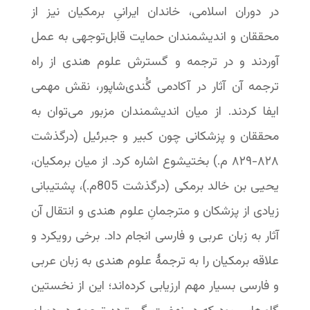
در دوران اسلامی، خاندان ایرانیِ برمکیان نیز از
محققان و اندیشمندان حمایت قابل‌توجهی به عمل
آوردند و در ترجمه و گسترش علوم هندی از راه
ترجمه آن آثار در آکادمی گُندی‌شاپور، نقش مهمی
ایفا کردند. از میان اندیشمندان مزبور می‌توان به
محققان و پزشکانی چون کبیر و جبرئیل (درگذشت
۸۲۸-‏۸۲۹ م.) بختیشوع اشاره کرد. از میان برمکیان،
یحیی بن خالد برمکی (درگذشت 805م.)، پشتیبانی
زیادی از پزشکان و مترجمانِ علوم هندی و انتقال آن
آثار به زبان عربی و فارسی انجام داد. برخی رویکرد و
علاقه برمکیان را به ترجمۀ علوم هندی به زبان عربی
و فارسی بسیار مهم ارزیابی کرد‌‌ه‌اند؛ این از نخستین