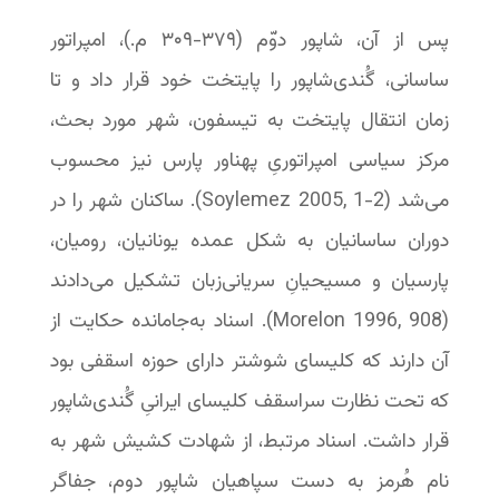
پس از آن، شاپور دوّم (۳۷۹-‏۳۰۹ م.)، امپراتور
ساسانی، گُندی‌شاپور را پایتخت خود قرار داد و تا
زمان انتقال پایتخت به تیسفون، شهر مورد بحث،
مرکز سیاسی امپراتوریِ پهناور پارس نیز محسوب
می‌شد (Soylemez 2005, 1-2).‬‬ ساکنان شهر را در
دوران ساسانیان به شکل عمده یونانیان، رومیان،
پارسیان و مسیحیانِ سریانی‌زبان تشکیل می‌دادند
(Morelon 1996, 908). ‬‬‬‬اسناد به‌جامانده حکایت از
آن دارند که کلیسای شوشتر دارای حوزه اسقفی بود
که تحت نظارت سراسقف کلیسای ایرانیِ گُندی‌شاپور
قرار داشت. اسناد مرتبط، از شهادت کشیش شهر به
نام هُرمز به دست سپاهیان شاپور دوم، جفاگر