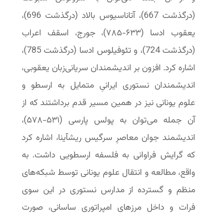
(درگذشت 667)، آتاناسیوس بالاد (درگذشت 696)،
یعقوب ادسا (۶۳۳-‏۷۸۵)، جورج، اسقف اعراب
(درگذشت 724)، و تئوفیلوس ادسا (درگذشت 785)،
اشاره کرد. افزون بر اندیشمندان سریانی‌زبان یعقوبی،
اندیشمندان نستوری ایرانیِ متمایل به ارسطو و
علوم یونانی نیز در همین مسیر قدم برداشتند که از
آن جمله می‌توان به پولس پارسی (۵۳۱-‏۵۷۸)،
اندیشمند جوان معاصرِ سرگیس ریشآینا، اشاره کرد
که گرایش فراوانی به فلسفه ارسطویی داشت. به
واقع، مطالعه و انتقال علوم یونانی توسط شبکه‌های
منظم و گسترده از مدارس نستوری در این سوی
فرات و داخل مرزهای امپراتوری ساسانی، صورت