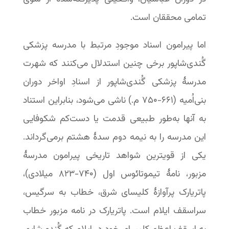
تمامی محققان است.
اما پیرامون اسناد موجودِ مرتبط با مدرسه پزشکی
گُندی‌شاپور برخی چنین استدلال می‌کنند که شهرت
مدرسهٔ پزشکی گُندی‌شاپور از اسنادِ اواخر دوران
بنی‌اُمیه (۶۶۱-‏۷۵۰ م.) ناشی می‌شود، بنابراین استناد
به آنها به‌طور طبیعی قدمت یا دست‌کم شکوفایی
این مدرسه را به نیمه دوم سدهٔ هشتم برمی‌گرداند.
یکی از قویترین شواهد تاریخی پیرامون مدرسهٔ
مزبور، نامهٔ تیموتائوس اول (۷۴۰-‏۸۲۳ میلادی)،
پاتریارک پرآوازۀ کلیسای شرق، خطاب به سرگیس،
سراسقف ایلام است. پاتریارک در نامه مزبور خطاب