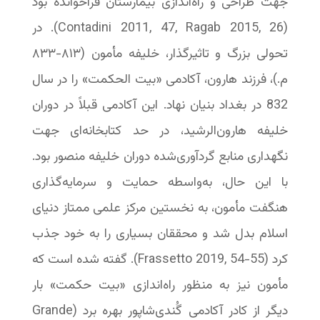
جهت طراحی و راه‌اندازی بیمارستان فراخوانده بود
(Contadini 2011, 47, Ragab 2015, 26). در
تحولی بزرگ و تاثیرگذار، خلیفه مأمون (۸۱۳-‏۸۳۳
م.)، فرزند هارون، آکادمی «بیت الحکمت» را در سال
832 در بغداد بنیان نهاد. این آکادمی قبلاً در دوران
خلیفه هارون‌الرشید، در حد کتابخانه‌ای جهت
نگهداری منابع گردآوری‌شده دوران خلیفه منصور بود.
با این حال، به‌واسطه حمایت و سرمایه‌گذاری
هنگفت مأمون، به نخستین مرکز علمی ممتاز دنیای
اسلام بدل شد و محققان بسیاری را به خود جذب
کرد (Frassetto 2019, 54-55). گفته شده است که
مأمون نیز به منظور راه‌اندازی «بیت حکمت» بار
دیگر از کادر آکادمی گُندی‌شاپور بهره برد (Grande