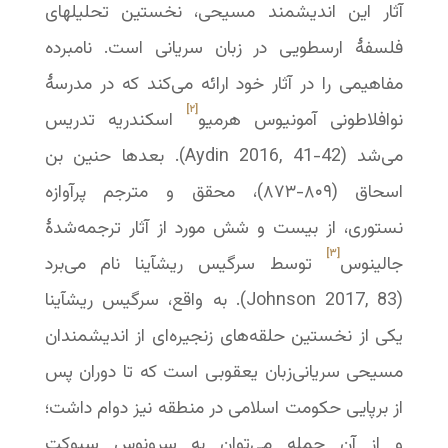
آثار این اندیشمند مسیحی، نخستین تحلیلهای
فلسفهٔ ارسطویی در زبان سریانی است. نامبرده
مفاهیمی را در آثار خود ارائه می‌کند که در مدرسهٔ
[۲]
نوافلاطونی آمونیوس هرمیو
اسکندریه تدریس
می‌شد ‬‬‬‬‬‬‬‬‬‬‬(Aydin 2016, 41-42). بعدها حنین بن
اسحاق (۸۰۹-‏۸۷۳)، محقق و مترجم پرآوازه
نستوری، از بیست و شش مورد از آثار ترجمه‌شدهٔ
[۳]
جالینوس
توسط سرگیس ریشآینا نام می‌برد
‬‬(Johnson 2017, 83). به واقع، سرگیس ریشآینا
یکی از نخستین حلقه‌های زنجیره‌ای از اندیشمندان
مسیحی سریانی‌زبان یعقوبی است که تا دوران پس
از برپایی حکومت اسلامی در منطقه نیز دوام داشت؛
و از آن جمله می‌توان به سرونوس سبوکت