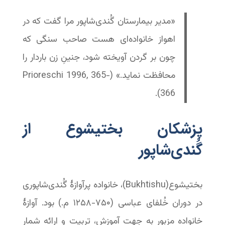
«مدیر بیمارستان گُندی‌شاپور مرا گفت که در
اهواز خانواده‌ای هست صاحب سنگی که
چون بر گردن آویخته شود، جنینِ زن باردار را
محافظت نماید.» (Prioreschi 1996, 365-
366).
پزشکان بختیشوع از
گُندی‌شاپور‬‬‬‬‬‬‬
بختیشوع(Bukhtishu)، خانواده پرآوازۀ گُندی‌شاپوری
در دوران خُلفای عباسی (۷۵۰-‏۱۲۵۸ م.) بود. آوازهٔ
خانواده مزبور به جهت آموزش، تربیت و ارائه شمار