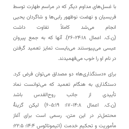
با غسل‌های مداوم دیگر که در مراسم طهارت توسط
فریسیان و نهضت نوظهور رابی‌ها و شاگردان یحیی
انجام می‌شد کاملاً تفاوت داشت
(ن.ک. اعمال ۱۸:‏۲۴‏-‏۲۶). آنها که به جمع پیروان
عیسی می‌پیوستند می‌بایست تمایز تعمید گرفتن
در نام او را خوب می‌فهمیدند.
برای «دستگذاری‌ها» دو مصداق می‌توان فرض کرد.
دستگذاری به هنگام تعمید که می‌توانست نماد
تأییدی از جانب روح‌القدس باشد
(ن.ک. اعمال ۸:‏‏۱۴-‏۱۷؛ ۱۹:‏۵-‏۶) لیکن گزینۀ
محتمل‌تر در این متن، رسمی است برای آغاز
مأموریت و تحکیم خدمت (۱تیموتائوس ۴:‏۱۴؛ ۵:‏۲۲؛