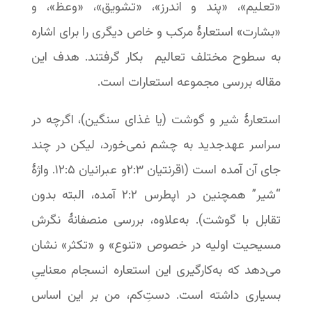
«تعلیم»، «پند و اندرز»، «تشویق»، «وعظ»، و
«بشارت» استعارۀ مرکب و خاص دیگری را برای اشاره
به سطوح مختلف تعالیم بکار گرفتند. هدف این
مقاله بررسی مجموعه استعارات است.
استعارۀ شیر و گوشت (یا غذای سنگین)، اگرچه در
سراسر عهدجدید به چشم نمی‌خورد، لیکن در چند
جای آن آمده است (۱قرنتیان ۳:‏۲و عبرانیان ۵:‏۱۲. واژۀ
“شیر” همچنین در ۱پطرس ۲:‏‏۲ آمده، البته بدون
تقابل با گوشت). به‌علاوه، بررسی منصفانۀ نگرش
مسیحیت اولیه در خصوص «تنوع» و «تکثر» نشان
می‌دهد که به‌کارگیری این استعاره انسجام معناییِ
بسیاری داشته است. دستِ‌کم، من بر این اساس