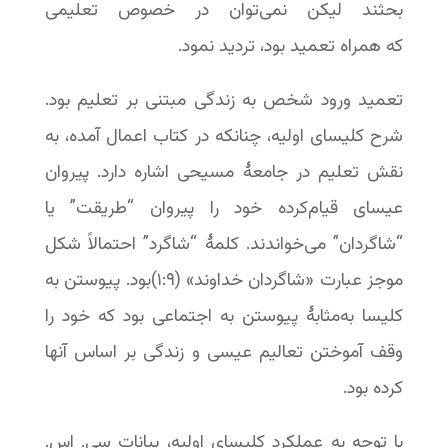
بحثند لیکن نمی‌توان در خصوص تعلیمی
که همراه تعمید بود، تردید نمود.
تعمید ورود شخص به زندگی مبتنی بر تعلیم بود.
شرح کلیسای اولیه، چنانکه در کتاب اعمال آمده، به
نقش تعلیم در جامعۀ مسیحی اشاره دارد. پیروان
عیسای قیام‌کرده خود را پیروان “طریقت” یا
“شاگردان” می‌خواندند. کلمۀ “شاگرد” احتمالاً شکل
موجز عبارت «شاگردان خداوند» (۹:‏۱)بود. پیوستن به
کلیسا به‌مثابۀ پیوستن به اجتماعی بود که خود را
وقف آموختن تعالیم عیسی و زندگی بر اساس آنها
کرده بود.
با توجه به عملکرد کلیسای اولیه، بیانات سی. اس.