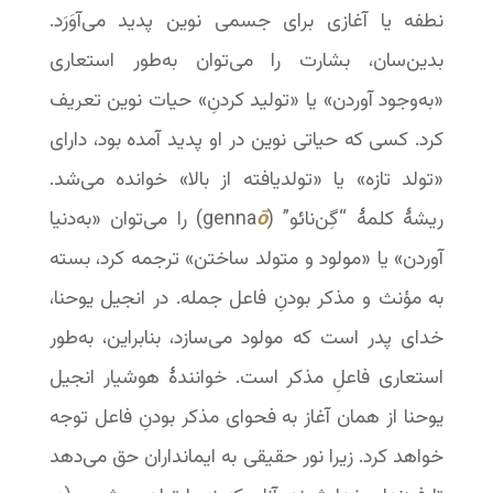
نطفه یا آغازی برای جسمی نوین پدید می‌آوَرَد.
بدین‌سان، بشارت را می‌توان به‌طور استعاری
«به‌وجود آوردن» یا «تولید کردنِ» حیات نوین تعریف
کرد. کسی که حیاتی نوین در او پدید آمده بود، دارای
«تولد تازه» یا «تولدیافته از بالا» خوانده می‌شد.
ریشۀ کلمۀ “گِن‌نائو” (genna
ō
) را می‌توان «به‌دنیا
آوردن» یا «مولود و متولد ساختن» ترجمه کرد، بسته
به مؤنث و مذکر بودنِ فاعل جمله. در انجیل یوحنا،
خدای پدر است که مولود می‌سازد، بنابراین، به‌طور
استعاری فاعلِ مذکر است. خوانندۀ هوشیار انجیل
یوحنا از همان آغاز به فحوای مذکر بودنِ فاعل توجه
خواهد کرد. زیرا نور حقیقی به ایمانداران حق می‌دهد