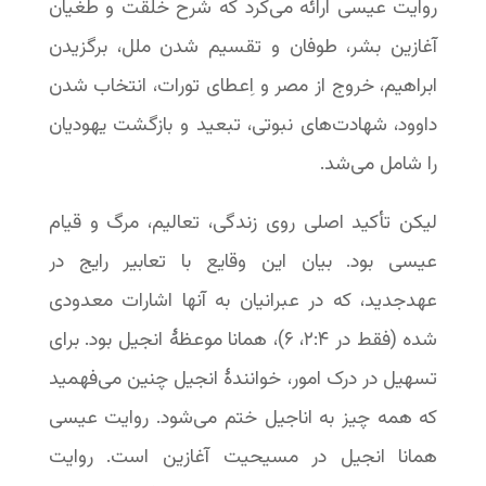
روایت عیسی ارائه می‌کرد که شرح خلقت و طغیان
آغازین بشر، طوفان و تقسیم شدن ملل، برگزیدن
ابراهیم، خروج از مصر و اِعطای تورات، انتخاب شدن
داوود، شهادت‌های نبوتی، تبعید و بازگشت یهودیان
را شامل می‌شد.
لیکن تأکید اصلی روی زندگی، تعالیم، مرگ و قیام
عیسی بود. بیان این وقایع با تعابیر رایج در
عهدجدید، که در عبرانیان به آنها اشارات معدودی
شده (فقط در ۴:‏۲، ۶)، همانا موعظۀ انجیل بود. برای
تسهیل در درک امور، خوانندۀ انجیل چنین می‌فهمید
که همه چیز به اناجیل ختم می‌شود. روایت عیسی
همانا انجیل در مسیحیت آغازین است. روایت