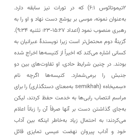
۲تیموتائوس ۱:‏۶) که در تورات نیز سابقه دارد.
به‌عنوان نمونه، موسی بر یوشع دست نهاد و او را به
رهبری منصوب نمود (اعداد ۲۷:‏۱۵-‏۲۳؛ تثنیه ۳۴:‏۹).
گزینۀ دوم محتمل‌تر است زیرا نویسندۀ عبرانیان به
کسانی اشاره می‌کند که اخیراً از کنیسه‌ها اخراج شده
بودند. در چنین شرایط حادی، او تفاوت‌های بین دو
جنبش را برمی‌شمارد. کنیسه‌ها اگرچه نام
«سِمیخاه» (semikhah به‌معنای دستگذاری) را برای
مراسم انتصاب رابی‌ها به خدمت حفظ کردند، لیکن
به‌جای گذاشتن دست بر آنها صرفاً آن را زباناً اعلام
می‌کردند؛ به احتمال زیاد به‌خاطر اینکه بین آداب
خود و آداب پیروان نهضت عیسی تمایزی قائل