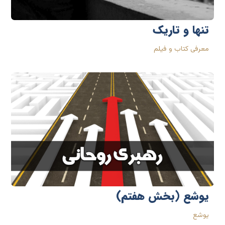
تنها و تاریک
معرفی کتاب و فیلم
یوشع (بخش هفتم)
یوشع