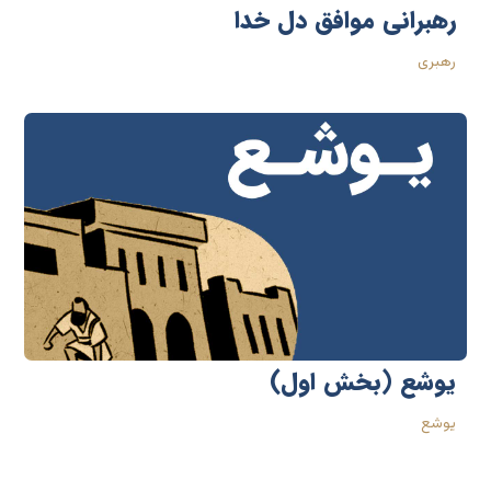
رهبرانی موافق دل خدا
رهبری
یوشع (بخش اول)
یوشع