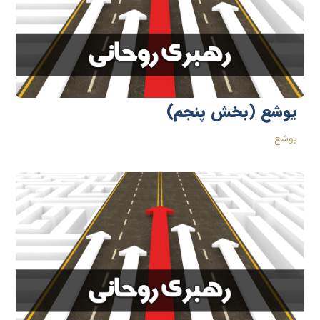
یوشع (بخش پنجم)
یوشع